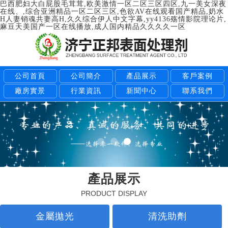
巴西肥妇大白屁股毛茸茸,欧美激情一区二区三区四区,九一美女深夜
在线、,综合亚洲精品一区二区三区,色欲AV在线观看国产精品,奶水
H人妻销魂共妻高H,久久综合伊人中文字幕,yy4136殇情影院理论片,
麻豆天美国产一区在线播放,成人国内精品久久久久一区
公司首頁
公司簡介
產品展示
客戶案例
廠房實景
行業資訊
新聞中心
聯系我們
產品展示
PRODUCT DISPLAY
金屬拋光
清洗助劑