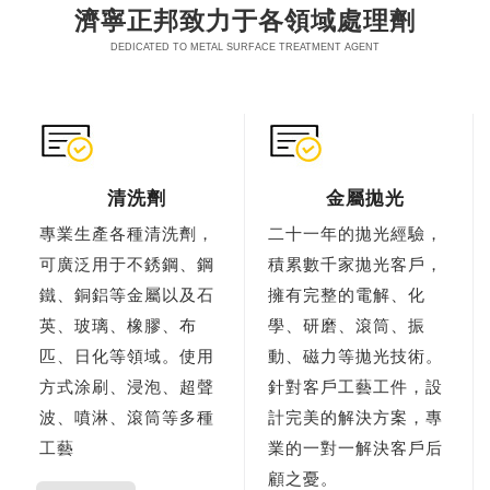
濟寧正邦致力于各領域處理劑
DEDICATED TO METAL SURFACE TREATMENT AGENT
清洗劑
金屬拋光
專業生產各種清洗劑，
二十一年的拋光經驗，
可廣泛用于不銹鋼、鋼
積累數千家拋光客戶，
鐵、銅鋁等金屬以及石
擁有完整的電解、化
英、玻璃、橡膠、布
學、研磨、滾筒、振
匹、日化等領域。使用
動、磁力等拋光技術。
方式涂刷、浸泡、超聲
針對客戶工藝工件，設
波、噴淋、滾筒等多種
計完美的解決方案，專
工藝
業的一對一解決客戶后
顧之憂。