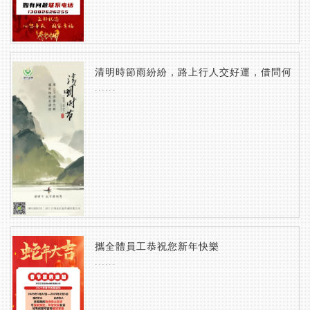
清明時節雨紛紛，路上行人交好運，借問何
......
處
攜全體員工恭祝您新年快樂
......